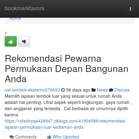
Home
bookmarkfavors
Togg
navi
Home
1
Rekomendasi Pewarna
Permukaan Depan Bangunan
Anda
cat-tembok-eksterior276693
58 days ago
News
Discuss
Memilih lapisan tembok luar yang sesuai untuk rumah Anda
adalah hal penting. Lihat aspek seperti lingkungan, gaya rumah ,
dan anggaran yang tersedia . Cat berbasis air umumnya dipilih
karena
https://rafaelryqa428947.ziblogs.com/41904586/rekomendasi-
lapisan-permukaan-luar-kediaman-anda
Comments
Who Upvoted