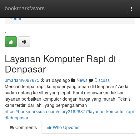
Home
bookmarkfavors
Togg
navi
Home
1
Layanan Komputer Rapi di
Denpasar
umariamv097675
61 days ago
News
Discuss
Mencari tempat rapit komputer yang aman di Denpasar? Anda
sudah datang ke situs yang tepat! Kami menawarkan lukisan
layanan perbaikan komputer dengan harga yang murah. Teknisi
kami terdiri dari ahli yang berpengalaman
https://bookmarksusa.com/story21628877/layanan-komputer-rapi-
di-denpasar
Comments
Who Upvoted