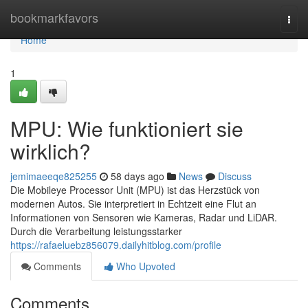
Home
bookmarkfavors
Togg
navi
Home
1
MPU: Wie funktioniert sie
wirklich?
jemimaeeqe825255
58 days ago
News
Discuss
Die Mobileye Processor Unit (MPU) ist das Herzstück von
modernen Autos. Sie interpretiert in Echtzeit eine Flut an
Informationen von Sensoren wie Kameras, Radar und LiDAR.
Durch die Verarbeitung leistungsstarker
https://rafaeluebz856079.dailyhitblog.com/profile
Comments
Who Upvoted
Comments