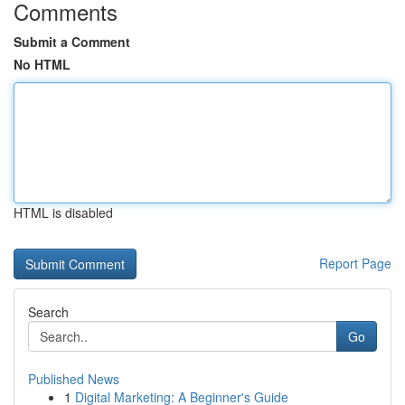
Comments
Submit a Comment
No HTML
HTML is disabled
Report Page
Search
Go
Published News
1
Digital Marketing: A Beginner's Guide