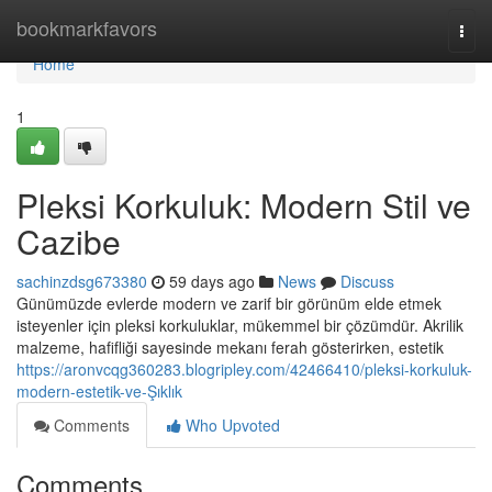
Home
bookmarkfavors
Togg
navi
Home
1
Pleksi Korkuluk: Modern Stil ve
Cazibe
sachinzdsg673380
59 days ago
News
Discuss
Günümüzde evlerde modern ve zarif bir görünüm elde etmek
isteyenler için pleksi korkuluklar, mükemmel bir çözümdür. Akrilik
malzeme, hafifliği sayesinde mekanı ferah gösterirken, estetik
https://aronvcqg360283.blogripley.com/42466410/pleksi-korkuluk-
modern-estetik-ve-Şıklık
Comments
Who Upvoted
Comments