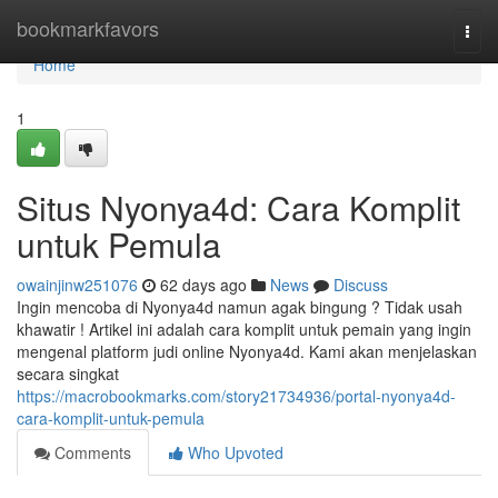
Home
bookmarkfavors
Togg
navi
Home
1
Situs Nyonya4d: Cara Komplit
untuk Pemula
owainjinw251076
62 days ago
News
Discuss
Ingin mencoba di Nyonya4d namun agak bingung ? Tidak usah
khawatir ! Artikel ini adalah cara komplit untuk pemain yang ingin
mengenal platform judi online Nyonya4d. Kami akan menjelaskan
secara singkat
https://macrobookmarks.com/story21734936/portal-nyonya4d-
cara-komplit-untuk-pemula
Comments
Who Upvoted