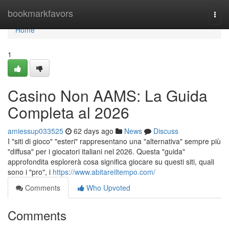
Home
bookmarkfavors
Togg
navi
Home
1
Casino Non AAMS: La Guida
Completa al 2026
amiessup033525
62 days ago
News
Discuss
I "siti di gioco" "esteri" rappresentano una "alternativa" sempre più
"diffusa" per i giocatori italiani nel 2026. Questa "guida"
approfondita esplorerà cosa significa giocare su questi siti, quali
sono i "pro", i
https://www.abitareiltempo.com/
Comments
Who Upvoted
Comments