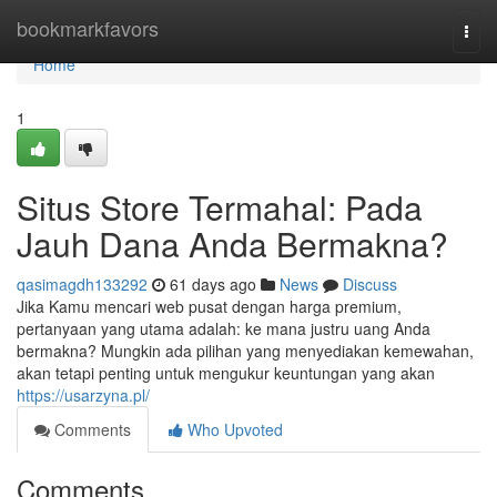
Home
bookmarkfavors
Togg
navi
Home
1
Situs Store Termahal: Pada
Jauh Dana Anda Bermakna?
qasimagdh133292
61 days ago
News
Discuss
Jika Kamu mencari web pusat dengan harga premium,
pertanyaan yang utama adalah: ke mana justru uang Anda
bermakna? Mungkin ada pilihan yang menyediakan kemewahan,
akan tetapi penting untuk mengukur keuntungan yang akan
https://usarzyna.pl/
Comments
Who Upvoted
Comments