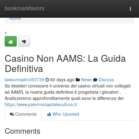
Home
bookmarkfavors
Togg
navi
Home
1
Casino Non AAMS: La Guida
Definitiva
lawsonvqdm353739
60 days ago
News
Discuss
Se desideri conoscere il universo dei casino virtuali non collegati
ad AAMS, la nostra guida definitiva è progettata i giocatori .
Analizzeremo approfonditamente quali sono le differenze dei
https://www.palermocapitalecultura.it/
Comments
Who Upvoted
Comments