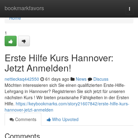
Home
bookmarkfavors
Togg
navi
Home
1
Erste Hilfe Kurs Hannover:
Jetzt Anmelden!
nettiecksq442550
61 days ago
News
Discuss
Möchten interessieren sich Sie einen qualifizierten Erste-Hilfe-
Lehrgang in Hannover? Registrieren Sie sich jetzt für unseren
nächsten Kurs ! Wir bieten praxisnahe Fähigkeiten in der Ersten
Hilfe.
https://keybookmarks.com/story21607842/erste-hilfe-kurs-
hannover-jetzt-anmelden
Comments
Who Upvoted
Comments