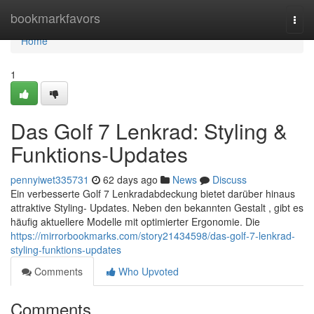
Home
bookmarkfavors
Togg
navi
Home
1
Das Golf 7 Lenkrad: Styling &
Funktions-Updates
pennyiwet335731
62 days ago
News
Discuss
Ein verbesserte Golf 7 Lenkradabdeckung bietet darüber hinaus
attraktive Styling- Updates. Neben den bekannten Gestalt , gibt es
häufig aktuellere Modelle mit optimierter Ergonomie. Die
https://mirrorbookmarks.com/story21434598/das-golf-7-lenkrad-
styling-funktions-updates
Comments
Who Upvoted
Comments