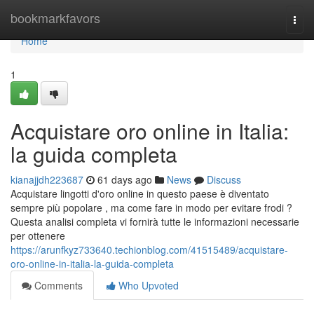
Home
bookmarkfavors
Togg
navi
Home
1
Acquistare oro online in Italia:
la guida completa
kianajjdh223687
61 days ago
News
Discuss
Acquistare lingotti d'oro online in questo paese è diventato
sempre più popolare , ma come fare in modo per evitare frodi ?
Questa analisi completa vi fornirà tutte le informazioni necessarie
per ottenere
https://arunfkyz733640.techionblog.com/41515489/acquistare-
oro-online-in-italia-la-guida-completa
Comments
Who Upvoted