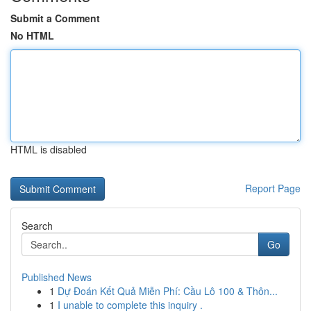
Submit a Comment
No HTML
HTML is disabled
Report Page
Search
Go
Published News
1
Dự Đoán Kết Quả Miễn Phí: Cầu Lô 100 & Thôn...
1
I unable to complete this inquiry .