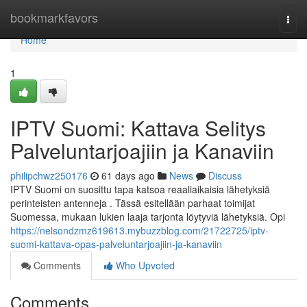
Home
bookmarkfavors
Togg
navi
Home
1
IPTV Suomi: Kattava Selitys
Palveluntarjoajiin ja Kanaviin
philipchwz250176
61 days ago
News
Discuss
IPTV Suomi on suosittu tapa katsoa reaaliaikaisia lähetyksiä
perinteisten antenneja . Tässä esitellään parhaat toimijat
Suomessa, mukaan lukien laaja tarjonta löytyviä lähetyksiä. Opi
https://nelsondzmz619613.mybuzzblog.com/21722725/iptv-
suomi-kattava-opas-palveluntarjoajiin-ja-kanaviin
Comments
Who Upvoted
Comments