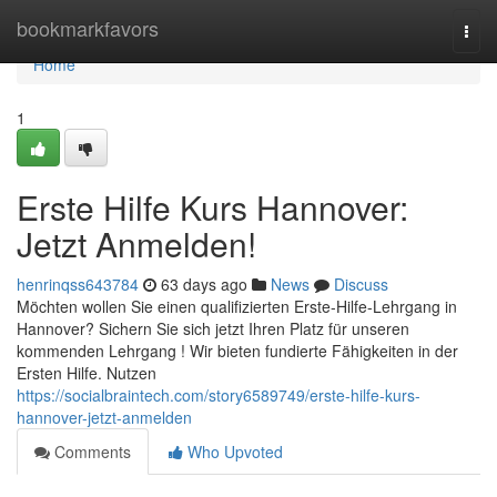
Home
bookmarkfavors
Togg
navi
Home
1
Erste Hilfe Kurs Hannover:
Jetzt Anmelden!
henrinqss643784
63 days ago
News
Discuss
Möchten wollen Sie einen qualifizierten Erste-Hilfe-Lehrgang in
Hannover? Sichern Sie sich jetzt Ihren Platz für unseren
kommenden Lehrgang ! Wir bieten fundierte Fähigkeiten in der
Ersten Hilfe. Nutzen
https://socialbraintech.com/story6589749/erste-hilfe-kurs-
hannover-jetzt-anmelden
Comments
Who Upvoted