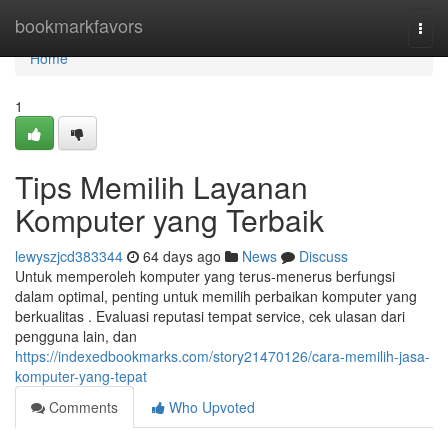
Home
bookmarkfavors
Togg
navi
Home
1
Tips Memilih Layanan
Komputer yang Terbaik
lewyszjcd383344
64 days ago
News
Discuss
Untuk memperoleh komputer yang terus-menerus berfungsi
dalam optimal, penting untuk memilih perbaikan komputer yang
berkualitas . Evaluasi reputasi tempat service, cek ulasan dari
pengguna lain, dan
https://indexedbookmarks.com/story21470126/cara-memilih-jasa-
komputer-yang-tepat
Comments
Who Upvoted