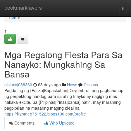
Home
bookmarkfavors
Togg
navi
Home
1
Mga Regalong Fiesta Para Sa
Nanayko: Mungkahing Sa
Bansa
oisinxoj038360
63 days ago
News
Discuss
Pagdating ng {Pasko|Kapaskuhan|Disyembre], ang paghahanap
ng perpektong handog para sa ating Inayko ay nagiging mas
nakaka-excite. Sa {Pilipinas|Pinas|bansa] natin, may maraming
pagpipilian na maaaring maging ideal na
https://lilybmep751522.blogs100.com/profile
Comments
Who Upvoted