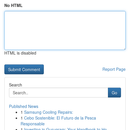
No HTML
HTML is disabled
Report Page
Search
Go
Published News
1
Samsung Cooling Repairs:
1
Cebo Sostenible: El Futuro de la Pesca
Responsable
1
Investing in Gurugram: Your Handbook to Ho...