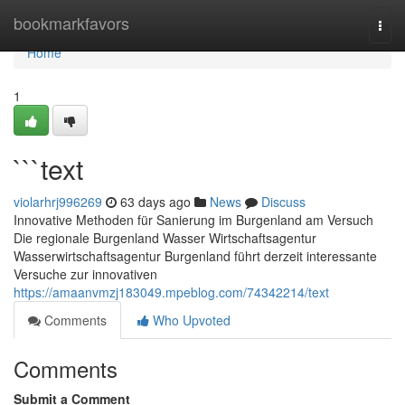
Home
bookmarkfavors
Togg
navi
Home
1
```text
violarhrj996269
63 days ago
News
Discuss
Innovative Methoden für Sanierung im Burgenland am Versuch
Die regionale Burgenland Wasser Wirtschaftsagentur
Wasserwirtschaftsagentur Burgenland führt derzeit interessante
Versuche zur innovativen
https://amaanvmzj183049.mpeblog.com/74342214/text
Comments
Who Upvoted
Comments
Submit a Comment