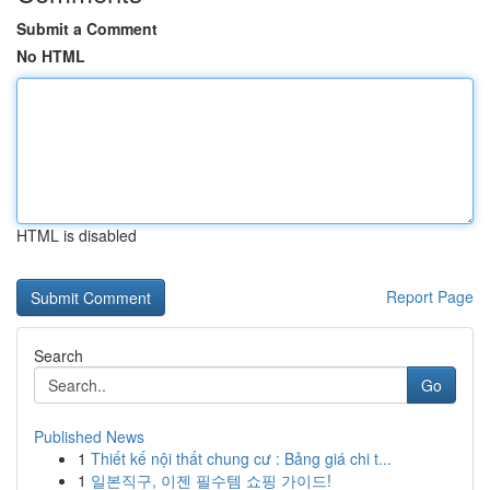
Submit a Comment
No HTML
HTML is disabled
Report Page
Search
Go
Published News
1
Thiết kế nội thất chung cư : Bảng giá chi t...
1
일본직구, 이젠 필수템 쇼핑 가이드!