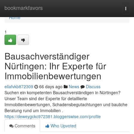
Home
bookmarkfavors
Togg
navi
Home
1
Bausachverständiger
Nürtingen: Ihr Experte für
Immobilienbewertungen
ellafvkb872309
66 days ago
News
Discuss
Suchen ein kompetenten Bausachverständigen in Nürtingen?
Unser Team sind der Experte für detaillierte
Immobilienbewertungen, Schadensbegutachtungen und bauliche
Beratung rund um Immobilien .
https://deweygckc972381.bloggerswise.com/profile
Comments
Who Upvoted