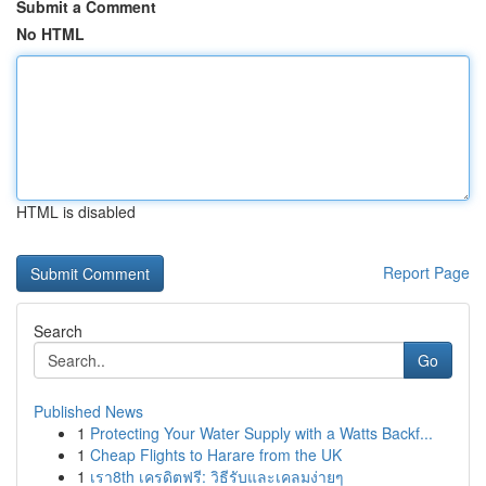
Submit a Comment
No HTML
HTML is disabled
Report Page
Search
Go
Published News
1
Protecting Your Water Supply with a Watts Backf...
1
Cheap Flights to Harare from the UK
1
เรา8th เครดิตฟรี: วิธีรับและเคลมง่ายๆ