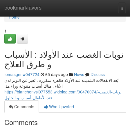
Home
bookmarkfavors
Togg
navi
Home
1
نوبات الغضب عند الأولاد : الأسباب
و طرق العلاج
tomasgnnw047724
65 days ago
News
Discuss
يُعد الانفعالات الشديدة عند الأولاد ظاهرة متكررة ، تُعبر عن التوتر لدى
الآباء . هناك أسباب متنوعة وراء هذا
https://blanchenvsi077553.widblog.com/96470074/نوبات-الغضب-
عند-الأطفال-أسباب-و-الحلول
Comments
Who Upvoted
Comments