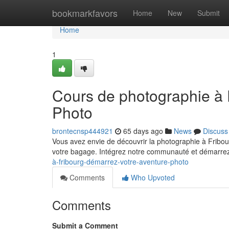
Home
bookmarkfavors
Home
New
Submit
Home
1
Cours de photographie à 
Photo
brontecnsp444921
65 days ago
News
Discuss
Vous avez envie de découvrir la photographie à Fribou
votre bagage. Intégrez notre communauté et démarre
à-fribourg-démarrez-votre-aventure-photo
Comments
Who Upvoted
Comments
Submit a Comment