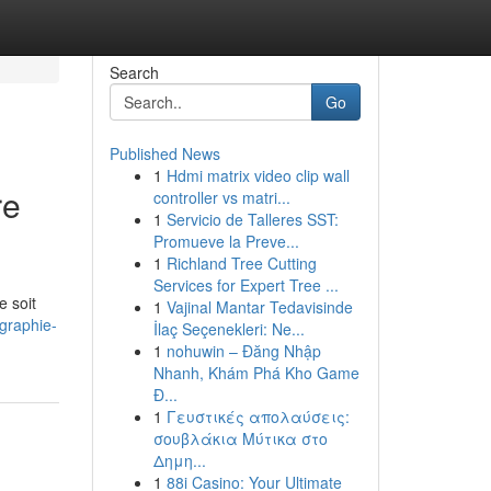
Search
Go
Published News
1
Hdmi matrix video clip wall
re
controller vs matri...
1
Servicio de Talleres SST:
Promueve la Preve...
1
Richland Tree Cutting
Services for Expert Tree ...
e soit
1
Vajinal Mantar Tedavisinde
graphie-
İlaç Seçenekleri: Ne...
1
nohuwin – Đăng Nhập
Nhanh, Khám Phá Kho Game
Đ...
1
Γευστικές απολαύσεις:
σουβλάκια Μύτικα στο
Δημη...
1
88i Casino: Your Ultimate