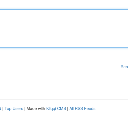
Rep
d
|
Top Users
| Made with
Kliqqi CMS
|
All RSS Feeds