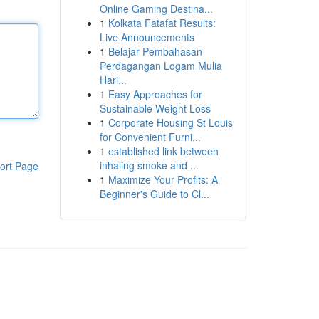
Online Gaming Destina...
1
Kolkata Fatafat Results:
Live Announcements
1
Belajar Pembahasan
Perdagangan Logam Mulia
Hari...
1
Easy Approaches for
Sustainable Weight Loss
1
Corporate Housing St Louis
for Convenient Furni...
1
established link between
inhaling smoke and ...
ort Page
1
Maximize Your Profits: A
Beginner's Guide to Cl...