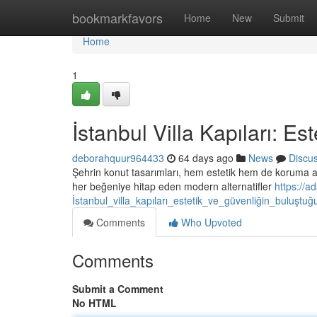
Home
bookmarkfavors
Home
New
Submit
Home
1
İstanbul Villa Kapıları: E
deborahquur964433
64 days ago
News
Discu
Şehrin konut tasarımları, hem estetik hem de koruma a
her beğeniye hitap eden modern alternatifler
https://
İstanbul_villa_kapıları_estetik_ve_güvenliğin_buluştuğ
Comments
Who Upvoted
Comments
Submit a Comment
No HTML