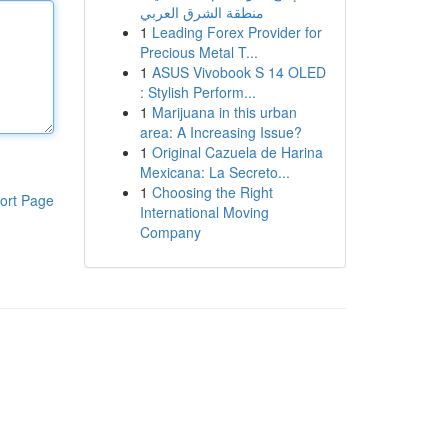
منطقة الشرق العربي
1
Leading Forex Provider for
Precious Metal T...
1
ASUS Vivobook S 14 OLED
: Stylish Perform...
1
Marijuana in this urban
area: A Increasing Issue?
1
Original Cazuela de Harina
Mexicana: La Secreto...
1
Choosing the Right
ort Page
International Moving
Company