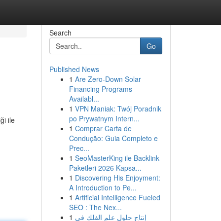
Search
Go
Published News
1
Are Zero-Down Solar
Financing Programs
Availabl...
1
VPN Maniak: Twój Poradnik
po Prywatnym Intern...
i ile
1
Comprar Carta de
Condução: Guia Completo e
Prec...
1
SeoMasterKing ile Backlink
Paketleri 2026 Kapsa...
1
Discovering His Enjoyment:
A Introduction to Pe...
1
Artificial Intelligence Fueled
SEO : The Nex...
1
إنتاج حلول علم الفلك في