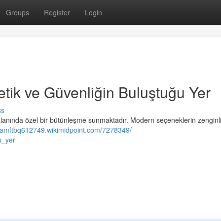
Groups
Register
Login
stetik ve Güvenliğin Buluştuğu Yer
ss
lanında özel bir bütünleşme sunmaktadır. Modern seçeneklerin zenginliğ
adamftbq612749.wikimidpoint.com/7278349/
u_yer