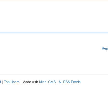
Rep
d
|
Top Users
| Made with
Kliqqi CMS
|
All RSS Feeds