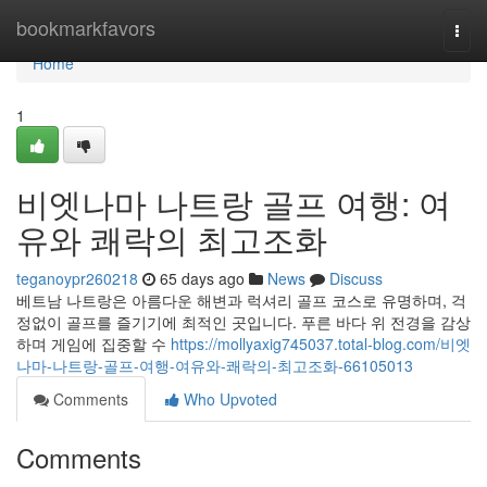
Home
bookmarkfavors
Togg
navi
Home
1
비엣나마 나트랑 골프 여행: 여
유와 쾌락의 최고조화
teganoypr260218
65 days ago
News
Discuss
베트남 나트랑은 아름다운 해변과 럭셔리 골프 코스로 유명하며, 걱
정없이 골프를 즐기기에 최적인 곳입니다. 푸른 바다 위 전경을 감상
하며 게임에 집중할 수
https://mollyaxig745037.total-blog.com/비엣
나마-나트랑-골프-여행-여유와-쾌락의-최고조화-66105013
Comments
Who Upvoted
Comments