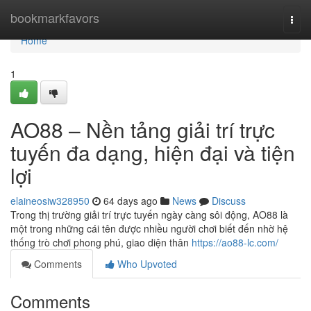
Home
bookmarkfavors
Togg
navi
Home
1
AO88 – Nền tảng giải trí trực
tuyến đa dạng, hiện đại và tiện
lợi
elaineosiw328950
64 days ago
News
Discuss
Trong thị trường giải trí trực tuyến ngày càng sôi động, AO88 là
một trong những cái tên được nhiều người chơi biết đến nhờ hệ
thống trò chơi phong phú, giao diện thân
https://ao88-lc.com/
Comments
Who Upvoted
Comments