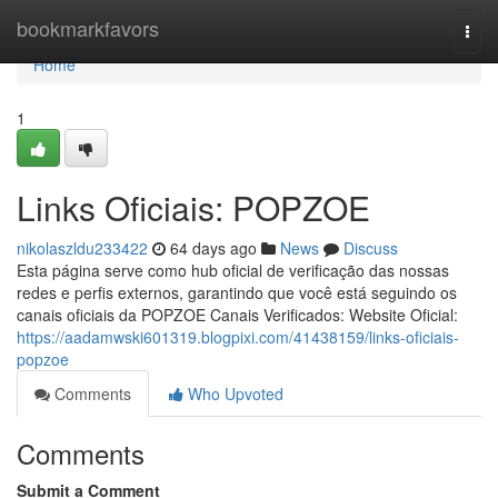
Home
bookmarkfavors
Togg
navi
Home
1
Links Oficiais: POPZOE
nikolaszldu233422
64 days ago
News
Discuss
Esta página serve como hub oficial de verificação das nossas
redes e perfis externos, garantindo que você está seguindo os
canais oficiais da POPZOE Canais Verificados: Website Oficial:
https://aadamwski601319.blogpixi.com/41438159/links-oficiais-
popzoe
Comments
Who Upvoted
Comments
Submit a Comment