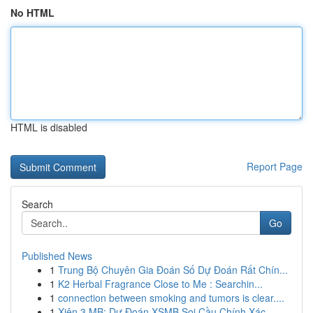
No HTML
HTML is disabled
Report Page
Search
Go
Published News
1
Trung Bộ Chuyên Gia Đoán Số Dự Đoán Rất Chín...
1
K2 Herbal Fragrance Close to Me : Searchin...
1
connection between smoking and tumors is clear....
1
Xiên 3 MB: Dự Đoán XSMB Soi Cầu Chính Xác