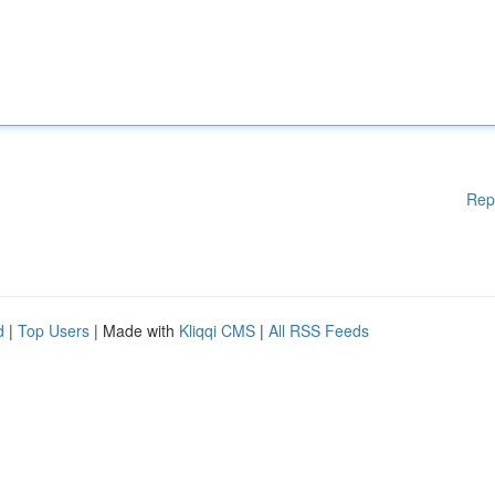
Rep
d
|
Top Users
| Made with
Kliqqi CMS
|
All RSS Feeds