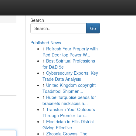
Search
Go
Published News
1
Refresh Your Property with
Red Deer top Power W...
1
Best Spiritual Professions
for D&D 5e
1
Cybersecurity Exports: Key
Trade Data Analysis
1
United Kingdom copyright
Toadstool Shipmen...
1
Hubei turquoise beads for
bracelets necklaces a...
1
Transform Your Outdoors
Through Premier Lan...
1
Electrician in Hills District
Giving Effective ...
1
Zirconia Crowns: The