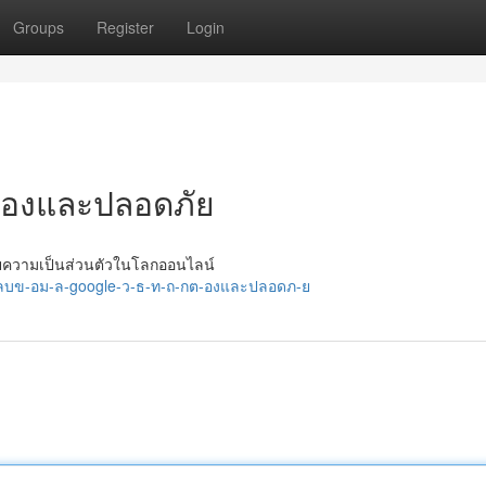
Groups
Register
Login
กต้องและปลอดภัย
ยความเป็นส่วนตัวในโลกออนไลน์
/ลบข-อม-ล-google-ว-ธ-ท-ถ-กต-องและปลอดภ-ย