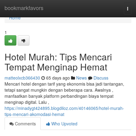
Home
bookmarkfavors
Togg
navi
Home
1
Hotel Murah: Tips Mencari
Tempat Menginap Hemat
matteolxcb366430
65 days ago
News
Discuss
Mencari hotel dengan tarif yang ekonomis bisa jadi tantangan,
tetapi sangat mungkin dengan beberapa cara. Awalnya ,
manfaatkan banyak platform perbandingan biaya tempat
menginap digital. Lalu ,
https://minadygt424895.blogdiloz.com/40146065/hotel-murah-
tips-mencari-akomodasi-hemat
Comments
Who Upvoted