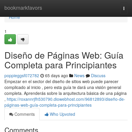
Home
bookmarkfavors
Togg
navi
Home
1
Diseño de Páginas Web: Guía
Completa para Principiantes
poppieggsf072782
65 days ago
News
Discuss
Empezar en el sector del diseño de sitios web puede parecer
complicado al inicio , pero esta guía te dará una visión general
completa. Aprenderás sobre la arquitectura básica de una página
,
https://roxannrjfh530790.diowebhost.com/96812893/diseño-de-
páginas-web-guía-completa-para-principiantes
Comments
Who Upvoted
Comments