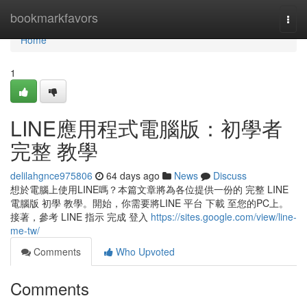
Home
bookmarkfavors
Togg
navi
Home
1
LINE應用程式電腦版：初學者
完整 教學
delilahgnce975806
64 days ago
News
Discuss
想於電腦上使用LINE嗎？本篇文章將為各位提供一份的 完整 LINE
電腦版 初學 教學。開始，你需要將LINE 平台 下載 至您的PC上。
接著，參考 LINE 指示 完成 登入
https://sites.google.com/view/line-
me-tw/
Comments
Who Upvoted
Comments