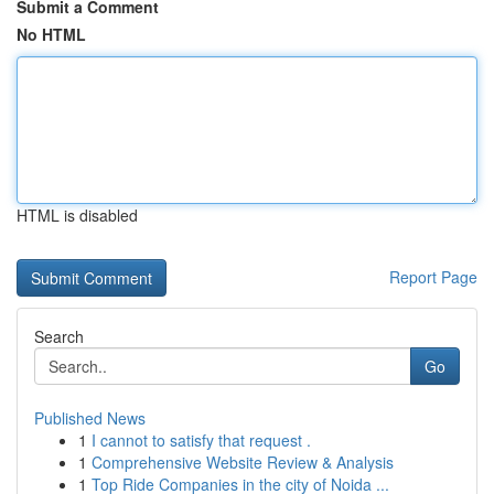
Submit a Comment
No HTML
HTML is disabled
Report Page
Search
Go
Published News
1
I cannot to satisfy that request .
1
Comprehensive Website Review & Analysis
1
Top Ride Companies in the city of Noida ...