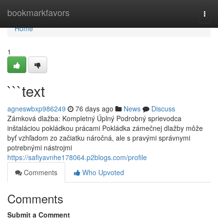
Home
bookmarkfavors
Togg
navi
Home
1
```text
agneswbxp986249
76 days ago
News
Discuss
Zámková dlažba: Kompletný Úplný Podrobný sprievodca
inštaláciou pokládkou prácami Pokládka zámečnej dlažby môže
byť vzhľadom zo začiatku náročná, ale s pravými správnymi
potrebnými nástrojmi
https://safiyavnhe178064.p2blogs.com/profile
Comments
Who Upvoted
Comments
Submit a Comment