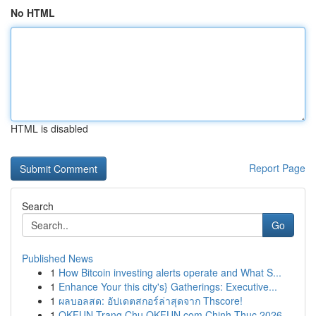
No HTML
HTML is disabled
Report Page
Search
Go
Published News
1
How Bitcoin investing alerts operate and What S...
1
Enhance Your this city's} Gatherings: Executive...
1
ผลบอลสด: อัปเดตสกอร์ล่าสุดจาก Thscore!
1
OKFUN Trang Chu OKFUN com Chinh Thuc 2026