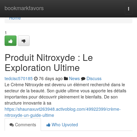
Home
bookmarkfavors
Togg
navi
Home
1
Produit Nitroxyde : Le
Exploration Ultime
tedcisc570185
76 days ago
News
Discuss
Le Crème Nitroxyde est devenu un élément recherché dans le
secteur de la beauté. Son guide ultime vous apporte les détails
importantes pour découvrir pleinement le bienfaits. De son
structure innovante à sa
https://shaunaxuvt263948.activoblog.com/49922399/crème-
nitroxyde-un-guide-ultime
Comments
Who Upvoted