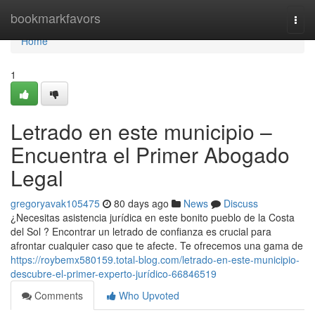
Home
bookmarkfavors
Togg
navi
Home
1
Letrado en este municipio –
Encuentra el Primer Abogado
Legal
gregoryavak105475
80 days ago
News
Discuss
¿Necesitas asistencia jurídica en este bonito pueblo de la Costa
del Sol ? Encontrar un letrado de confianza es crucial para
afrontar cualquier caso que te afecte. Te ofrecemos una gama de
https://roybemx580159.total-blog.com/letrado-en-este-municipio-
descubre-el-primer-experto-jurídico-66846519
Comments
Who Upvoted