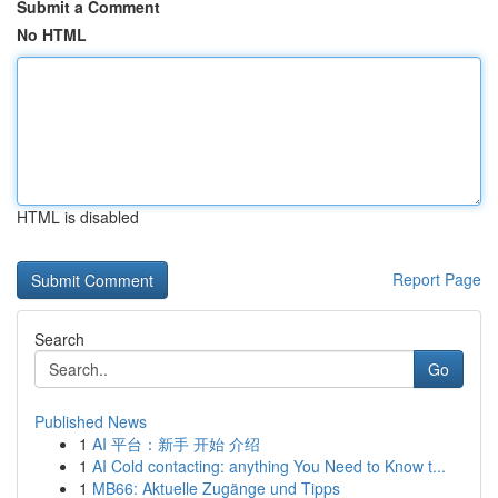
Submit a Comment
No HTML
HTML is disabled
Report Page
Search
Go
Published News
1
AI 平台：新手 开始 介绍
1
AI Cold contacting: anything You Need to Know t...
1
MB66: Aktuelle Zugänge und Tipps