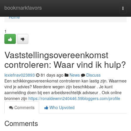
Home
bookmarkfavors
Togg
navi
Home
1
Vaststellingsovereenkomst
controleren: Waar vind ik hulp?
lexiefnav023893
81 days ago
News
Discuss
Een schikkingsovereenkomst controleren kan lastig zijn. Waarmee
vind je advies? Meerdere wegen zijn beschikbaar . Je kunt
aanmelding doen bij een arbeidsrechtelijk adviseur . Ook online
bronnen zijn
https://ronaldewnn240446.59bloggers.com/profile
Comments
Who Upvoted
Comments