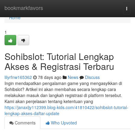
Home
bookmarkfavors
Togg
navi
Home
1
Sohibslot: Tutorial Lengkap
Akses & Registrasi Terbaru
lilyrfnw165362
78 days ago
News
Discuss
Ingin mendapatkan pengalaman game yang mengasyikkan di
Sohibslot? Artikel ini akan membahas secara lengkap cara
melakukan masuk dan langkah registrasi di platform tersebut.
Kami akan penjelasan tentang ketentuan yang
https://janaxljy112399.blog-kids.com/41810422/sohibslot-tutorial-
lengkap-akses-daftar-update
Comments
Who Upvoted