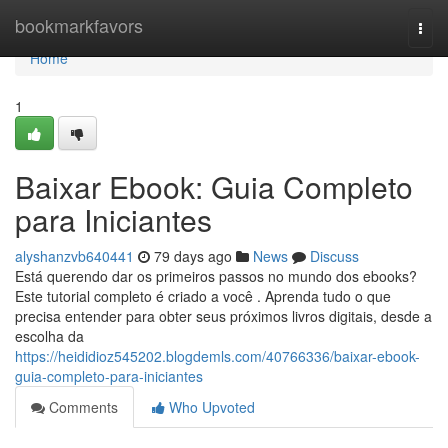
Home
bookmarkfavors
Togg
navi
Home
1
Baixar Ebook: Guia Completo
para Iniciantes
alyshanzvb640441
79 days ago
News
Discuss
Está querendo dar os primeiros passos no mundo dos ebooks?
Este tutorial completo é criado a você . Aprenda tudo o que
precisa entender para obter seus próximos livros digitais, desde a
escolha da
https://heididioz545202.blogdemls.com/40766336/baixar-ebook-
guia-completo-para-iniciantes
Comments
Who Upvoted