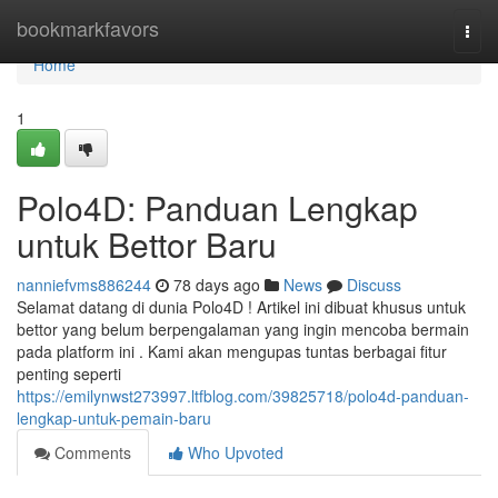
Home
bookmarkfavors
Togg
navi
Home
1
Polo4D: Panduan Lengkap
untuk Bettor Baru
nanniefvms886244
78 days ago
News
Discuss
Selamat datang di dunia Polo4D ! Artikel ini dibuat khusus untuk
bettor yang belum berpengalaman yang ingin mencoba bermain
pada platform ini . Kami akan mengupas tuntas berbagai fitur
penting seperti
https://emilynwst273997.ltfblog.com/39825718/polo4d-panduan-
lengkap-untuk-pemain-baru
Comments
Who Upvoted