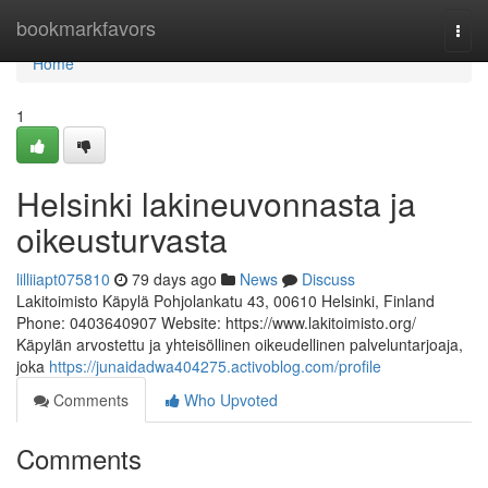
Home
bookmarkfavors
Togg
navi
Home
1
Helsinki lakineuvonnasta ja
oikeusturvasta
lilliiapt075810
79 days ago
News
Discuss
Lakitoimisto Käpylä Pohjolankatu 43, 00610 Helsinki, Finland
Phone: 0403640907 Website: https://www.lakitoimisto.org/
Käpylän arvostettu ja yhteisöllinen oikeudellinen palveluntarjoaja,
joka
https://junaidadwa404275.activoblog.com/profile
Comments
Who Upvoted
Comments