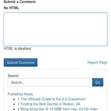
Submit a Comment
No HTML
HTML is disabled
Report Page
Search
Go
Published News
1
The Ultimate Guide to the 6.5 Creedmoor
1
Finding the Best Dentist in Reston, VA
1
Bong bóng dàn lô 10 MBĐ hôm nay: Cơ hội nhận