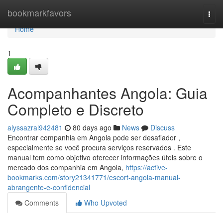
Home
bookmarkfavors
Togg
navi
Home
1
Acompanhantes Angola: Guia
Completo e Discreto
alyssazral942481
80 days ago
News
Discuss
Encontrar companhia em Angola pode ser desafiador ,
especialmente se você procura serviços reservados . Este
manual tem como objetivo oferecer informações úteis sobre o
mercado dos companhia em Angola,
https://active-
bookmarks.com/story21341771/escort-angola-manual-
abrangente-e-confidencial
Comments
Who Upvoted