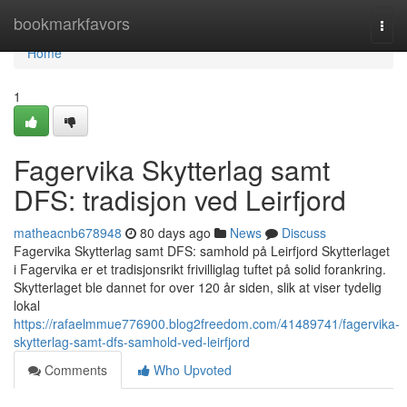
Home
bookmarkfavors
Togg
navi
Home
1
Fagervika Skytterlag samt
DFS: tradisjon ved Leirfjord
matheacnb678948
80 days ago
News
Discuss
Fagervika Skytterlag samt DFS: samhold på Leirfjord Skytterlaget
i Fagervika er et tradisjonsrikt frivilliglag tuftet på solid forankring.
Skytterlaget ble dannet for over 120 år siden, slik at viser tydelig
lokal
https://rafaelmmue776900.blog2freedom.com/41489741/fagervika-
skytterlag-samt-dfs-samhold-ved-leirfjord
Comments
Who Upvoted