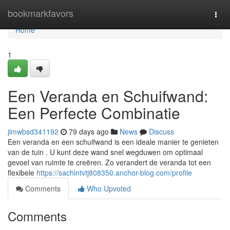
Home
bookmarkfavors
Togg
navi
Home
1
Een Veranda en Schuifwand:
Een Perfecte Combinatie
jimwbsd341192
79 days ago
News
Discuss
Een veranda en een schuifwand is een ideale manier te genieten
van de tuin . U kunt deze wand snel wegduwen om optimaal
gevoel van ruimte te creëren. Zo verandert de veranda tot een
flexibele
https://sachintvtj808350.anchor-blog.com/profile
Comments
Who Upvoted
Comments