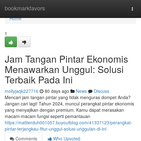
Home
bookmarkfavors
Togg
navi
Home
1
Jam Tangan Pintar Ekonomis
Menawarkan Unggul: Solusi
Terbaik Pada Ini
mollyjaqk227716
80 days ago
News
Discuss
Mencari jam tangan pintar yang tidak menguras dompet Anda?
Jangan cari lagi! Tahun 2024, muncul perangkat pintar ekonomis
yang menyajikan dengan premium. Kamu dapat merasakan
macam-macam fungsi seperti pemantauan
https://mattierduh001057.buyoutblog.com/41337123/perangkat-
pintar-terjangkau-fitur-unggul-solusi-unggulan-di-ini
Comments
Who Upvoted