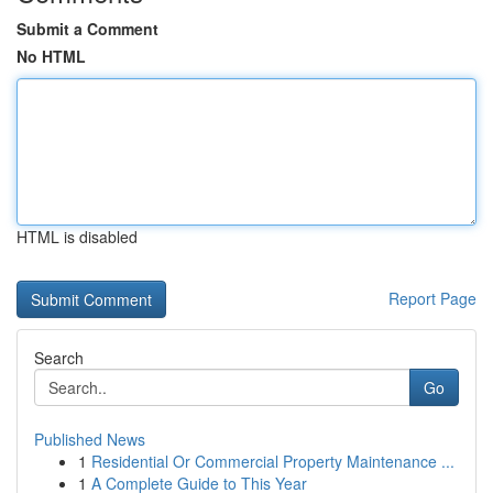
Submit a Comment
No HTML
HTML is disabled
Report Page
Search
Go
Published News
1
Residential Or Commercial Property Maintenance ...
1
A Complete Guide to This Year