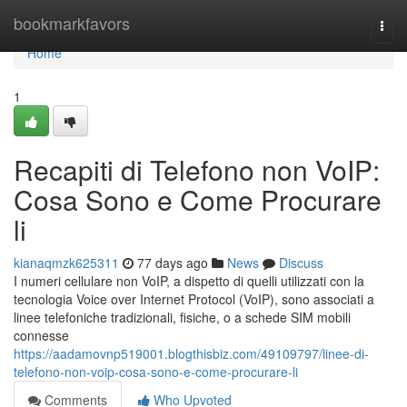
Home
bookmarkfavors
Togg
navi
Home
1
Recapiti di Telefono non VoIP:
Cosa Sono e Come Procurare
li
kianaqmzk625311
77 days ago
News
Discuss
I numeri cellulare non VoIP, a dispetto di quelli utilizzati con la
tecnologia Voice over Internet Protocol (VoIP), sono associati a
linee telefoniche tradizionali, fisiche, o a schede SIM mobili
connesse
https://aadamovnp519001.blogthisbiz.com/49109797/linee-di-
telefono-non-voip-cosa-sono-e-come-procurare-li
Comments
Who Upvoted