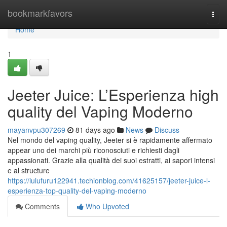
Home
bookmarkfavors
Togg
navi
Home
1
Jeeter Juice: L’Esperienza high
quality del Vaping Moderno
mayanvpu307269
81 days ago
News
Discuss
Nel mondo del vaping quality, Jeeter si è rapidamente affermato
appear uno dei marchi più riconosciuti e richiesti dagli
appassionati. Grazie alla qualità dei suoi estratti, ai sapori intensi
e al structure
https://lulufuru122941.techionblog.com/41625157/jeeter-juice-l-
esperienza-top-quality-del-vaping-moderno
Comments
Who Upvoted