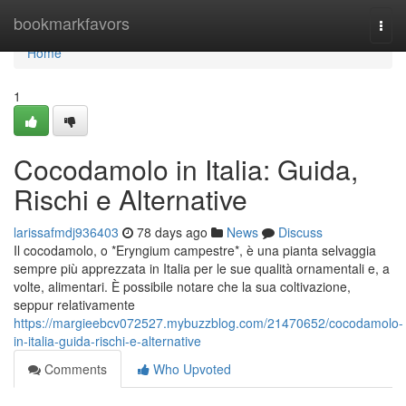
Home
bookmarkfavors
Togg
navi
Home
1
Cocodamolo in Italia: Guida,
Rischi e Alternative
larissafmdj936403
78 days ago
News
Discuss
Il cocodamolo, o *Eryngium campestre*, è una pianta selvaggia
sempre più apprezzata in Italia per le sue qualità ornamentali e, a
volte, alimentari. È possibile notare che la sua coltivazione,
seppur relativamente
https://margieebcv072527.mybuzzblog.com/21470652/cocodamolo-
in-italia-guida-rischi-e-alternative
Comments
Who Upvoted