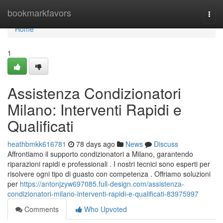
Home
bookmarkfavors
Togg
navi
Home
1
Assistenza Condizionatori
Milano: Interventi Rapidi e
Qualificati
heathbmkk616781
78 days ago
News
Discuss
Affrontiamo il supporto condizionatori a Milano, garantendo
riparazioni rapidi e professionali . I nostri tecnici sono esperti per
risolvere ogni tipo di guasto con competenza . Offriamo soluzioni
per
https://antonjzyw697085.full-design.com/assistenza-
condizionatori-milano-interventi-rapidi-e-qualificati-83975997
Comments
Who Upvoted