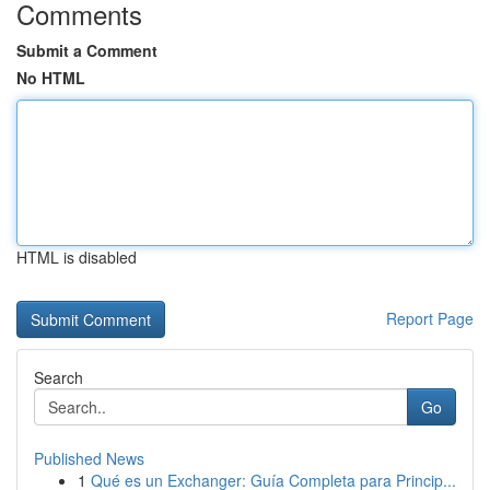
Comments
Submit a Comment
No HTML
HTML is disabled
Report Page
Search
Go
Published News
1
Qué es un Exchanger: Guía Completa para Princip...