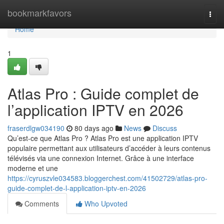
Home
bookmarkfavors
Togg
navi
Home
1
Atlas Pro : Guide complet de
l’application IPTV en 2026
fraserdlgw034190
80 days ago
News
Discuss
Qu’est-ce que Atlas Pro ? Atlas Pro est une application IPTV
populaire permettant aux utilisateurs d’accéder à leurs contenus
télévisés via une connexion Internet. Grâce à une interface
moderne et une
https://cyruszvle034583.bloggerchest.com/41502729/atlas-pro-
guide-complet-de-l-application-iptv-en-2026
Comments
Who Upvoted