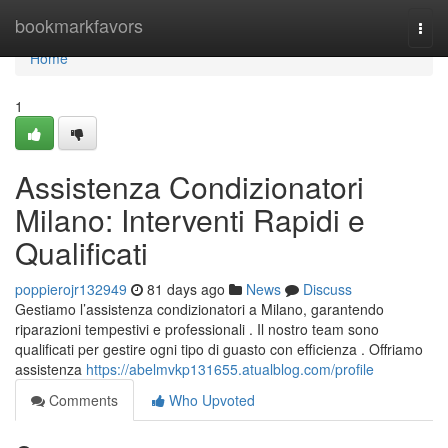
Home
bookmarkfavors
Togg
navi
Home
1
Assistenza Condizionatori
Milano: Interventi Rapidi e
Qualificati
poppierojr132949
81 days ago
News
Discuss
Gestiamo l’assistenza condizionatori a Milano, garantendo
riparazioni tempestivi e professionali . Il nostro team sono
qualificati per gestire ogni tipo di guasto con efficienza . Offriamo
assistenza
https://abelmvkp131655.atualblog.com/profile
Comments
Who Upvoted