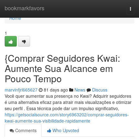
Home
bookmarkfavors
Togg
navi
Home
1
{Comprar Seguidores Kwai:
Aumente Sua Alcance em
Pouco Tempo
marvinfjrl665627
81 days ago
News
Discuss
Você quer aumentar sua presença no Kwai? Adquirir seguidores
é uma alternativa eficaz para atrair mais visualizações e otimizar
seu perfil . Essa técnica pode dar um impulso significativo,
https://getsocialsource.com/story6963202/comprar-seguidores-
kwai-aumente-sua-visibilidade-rapidamente
Comments
Who Upvoted